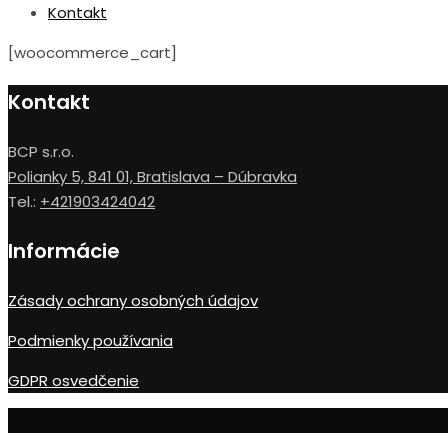
Kontakt
[woocommerce_cart]
Kontakt
BCP s.r.o.
Polianky 5, 841 01, Bratislava – Dúbravka
Tel.:
+421903424042
Informácie
Zásady ochrany osobných údajov
Podmienky používania
GDPR osvedčenie